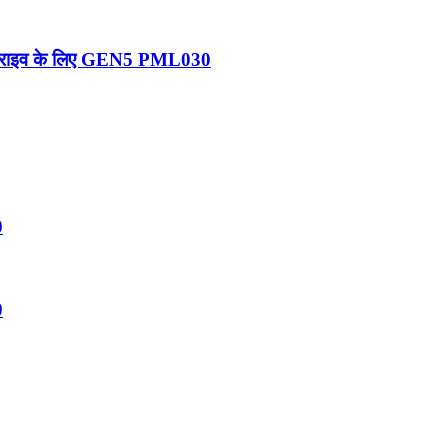
ाहन ड्राइव के लिए GEN5 PML030
0
0