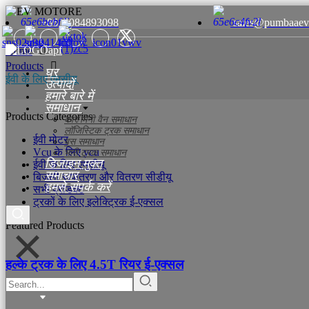
+8615084893098
sales@pumbaaev
Home
Products
घर
ईवी के लिए एमसीयू
उत्पादों
हमारे बारे में
समाधान
Products Categories
कार/मिनी वैन समाधान
लॉजिस्टिक ट्रक समाधान
ईवी मोटर
बस समाधान
Vcu के लिए vcu
भारी ट्रक समाधान
डिजाइन मुक्त
ईवी के लिए एमसीयू
समाचार
बिजली रूपांतरण और वितरण सीडीयू
हमसे संपर्क करें
सभी प्रोडक्ट
ट्रकों के लिए इलेक्ट्रिक ई-एक्सल
Featured Products
हल्के ट्रक के लिए 4.5T रियर ई-एक्सल