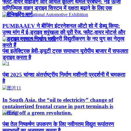
फ्लैट-वायर वाइंडिंग और ऑयल कूलिंग थर्मल प्रबंधन: नई ऊर्जा
वाणिज्यिक वाहन ड्राइव सिस्टम में दक्षता बढ़ाने के लिए एक
इंजीनियरिंग मार्ग
PUMBAAEV ने बीजिंग इंटरनेशनल ऑटो शो में डेब्यू किया:
उच्च मांग में ई-ड्राइव श्रृंखला की पूरी रेंज, फ्लैट-वायर मोटर्स और
ई-ड्राइव एक्सल निर्माण मशीनरी विद्युतीकरण के नए युग का नेतृत्व
करते हैं
पंबा इलेक्ट्रिक हेवी-ड्यूटी ट्रक समाधान यूरोपीय बाजार में सफलता
ड्राइव करता है
पंबा 2025 चांग्शा अंतर्राष्ट्रीय निर्माण मशीनरी प्रदर्शनी में चमकता
है
In South Asia, the “oil to electricity” change of
containerized frontal crane in port terminals is
setting off a green revolution.
पंबा तेल निष्कर्षण उपकरण के लिए नवीनतम विद्युत रूपांतरण
समाधानों का अनावरण करता है