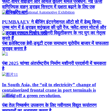
फ्लैट-वायर वाइंडिंग और ऑयल कूलिंग थर्मल प्रबंधन: नई ऊर्जा
वाणिज्यिक वाहन ड्राइव सिस्टम में दक्षता बढ़ाने के लिए एक
इंजीनियरिंग मार्ग
PUMBAAEV ने बीजिंग इंटरनेशनल ऑटो शो में डेब्यू किया:
उच्च मांग में ई-ड्राइव श्रृंखला की पूरी रेंज, फ्लैट-वायर मोटर्स और
ई-ड्राइव एक्सल निर्माण मशीनरी विद्युतीकरण के नए युग का नेतृत्व
करते हैं
पंबा इलेक्ट्रिक हेवी-ड्यूटी ट्रक समाधान यूरोपीय बाजार में सफलता
ड्राइव करता है
पंबा 2025 चांग्शा अंतर्राष्ट्रीय निर्माण मशीनरी प्रदर्शनी में चमकता
है
In South Asia, the “oil to electricity” change of
containerized frontal crane in port terminals is
setting off a green revolution.
पंबा तेल निष्कर्षण उपकरण के लिए नवीनतम विद्युत रूपांतरण
समाधानों का अनावरण करता है